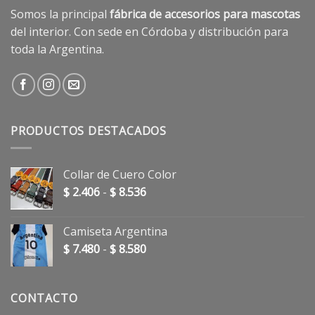
Somos la principal
fábrica de accesorios para mascotas
del interior. Con sede en Córdoba y distribución para
toda la Argentina.
PRODUCTOS DESTACADOS
Collar de Cuero Color
Rango
$
2.406
-
$
8.536
de
precios:
Camiseta Argentina
desde
Rango
$
7.480
-
$
8.580
$ 2.406
de
hasta
precios:
$ 8.536
desde
CONTACTO
$ 7.480