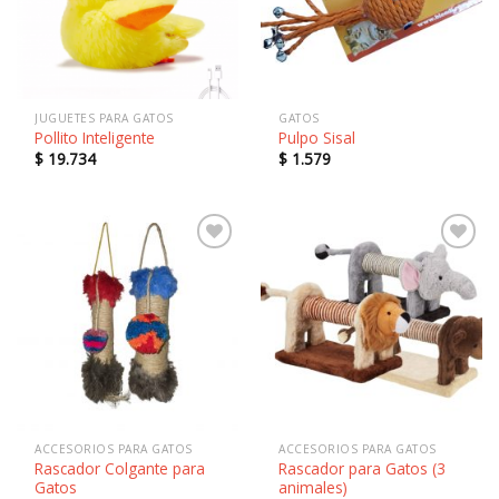
lista de
lista de
deseos
deseos
JUGUETES PARA GATOS
GATOS
Pollito Inteligente
Pulpo Sisal
$
19.734
$
1.579
Añadir
Añadir
a la
a la
lista de
lista de
deseos
deseos
ACCESORIOS PARA GATOS
ACCESORIOS PARA GATOS
Rascador Colgante para
Rascador para Gatos (3
Gatos
animales)