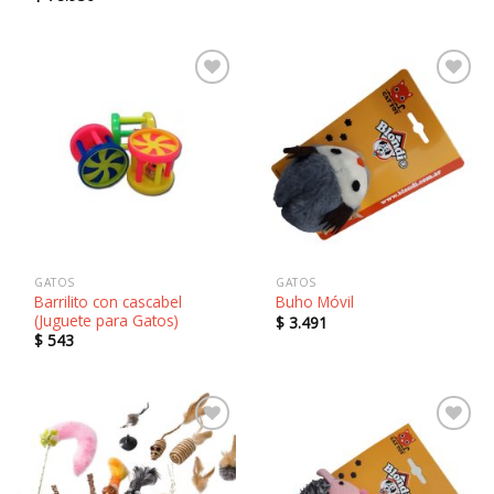
Añadir
Añadir
a la
a la
lista de
lista de
deseos
deseos
GATOS
GATOS
Barrilito con cascabel
Buho Móvil
(Juguete para Gatos)
$
3.491
$
543
Añadir
Añadir