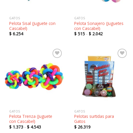
GATOS
GATOS
Pelota Sisal (Juguete con
Pelota Sonajero (Juguetes
Cascabel)
con Cascabel)
Rango
$
6.254
$
515
-
$
2.042
de
precios:
desde
$ 515
hasta
$ 2.042
Añadir
Añadir
a la
a la
lista de
lista de
deseos
deseos
GATOS
GATOS
Pelota Trenza (Juguete
Pelotas surtidas para
con Cascabel)
Gatos
Rango
$
1.373
-
$
4.543
$
26.319
de