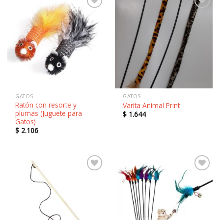
Añadir
Añadir
a la
a la
lista de
lista de
deseos
deseos
GATOS
GATOS
Ratón con resorte y
Varita Animal Print
plumas (Juguete para
$
1.644
Gatos)
$
2.106
Añadir
Añadir
a la
a la
lista de
lista de
deseos
deseos