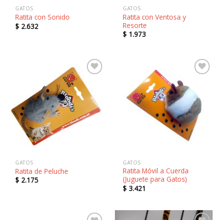
GATOS
GATOS
Ratita con Ventosa y
Ratita con Sonido
Resorte
$
2.632
$
1.973
Añadir
Añadir
a la
a la
lista de
lista de
deseos
deseos
GATOS
GATOS
Ratita Móvil a Cuerda
Ratita de Peluche
(Juguete para Gatos)
$
2.175
$
3.421