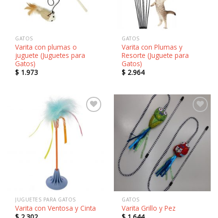
GATOS
GATOS
Varita con plumas o
Varita con Plumas y
juguete (Juguetes para
Resorte (Juguete para
Gatos)
Gatos)
$
1.973
$
2.964
Añadir
Añadir
a la
a la
lista de
lista de
deseos
deseos
JUGUETES PARA GATOS
GATOS
Varita con Ventosa y Cinta
Varita Grillo y Pez
$
2.302
$
1.644