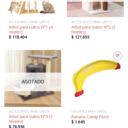
ACCESORIOS PARA GATOS
ACCESORIOS PARA GATOS
Arbol para Gatos N°1 (4
Arbol para Gatos N°2 (3
niveles)
Niveles)
$
118.404
$
121.693
Añadir
Añadir
a la
a la
lista de
lista de
deseos
deseos
ACCESORIOS PARA GATOS
JUGUETES PARA GATOS
Arbol para Gatos N°3 (2
Banana Catnip Plush
Niveles)
$
1.645
$
78.936