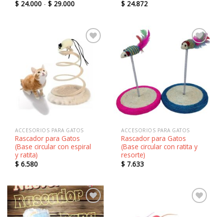
Rango
$
24.000
-
$
29.000
$
24.872
de
precios:
desde
$ 24.000
hasta
$ 29.000
Añadir
Añadir
a la
a la
lista de
lista de
deseos
deseos
ACCESORIOS PARA GATOS
ACCESORIOS PARA GATOS
Rascador para Gatos
Rascador para Gatos
(Base circular con espiral
(Base circular con ratita y
y ratita)
resorte)
$
6.580
$
7.633