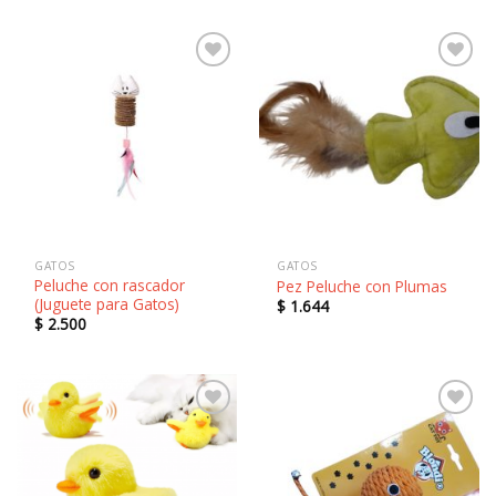
precios:
desde
$ 1.373
hasta
$ 4.543
Añadir
Añadir
a la
a la
lista de
lista de
deseos
deseos
GATOS
GATOS
Peluche con rascador
Pez Peluche con Plumas
(Juguete para Gatos)
$
1.644
$
2.500
Añadir
Añadir
a la
a la