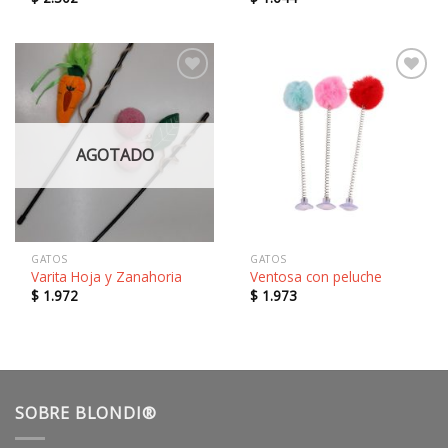
Añadir
Añadir
a la
a la
lista de
lista de
deseos
deseos
GATOS
GATOS
Varita Hoja y Zanahoria
Ventosa con peluche
$
1.972
$
1.973
SOBRE BLONDI®