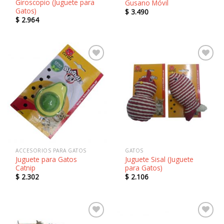
Giroscopio (Juguete para
Gusano Móvil
Gatos)
$
3.490
$
2.964
Añadir
Añadir
a la
a la
lista de
lista de
deseos
deseos
ACCESORIOS PARA GATOS
GATOS
Juguete para Gatos
Juguete Sisal (Juguete
Catnip
para Gatos)
$
2.302
$
2.106