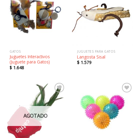
Añadir
Añadir
a la
a la
lista de
lista de
deseos
deseos
GATOS
JUGUETES PARA GATOS
Juguetes Interactivos
Langosta Sisal
(Juguete para Gatos)
$
1.579
$
1.648
Añadir
Añadir
a la
a la
lista de
lista de
deseos
deseos