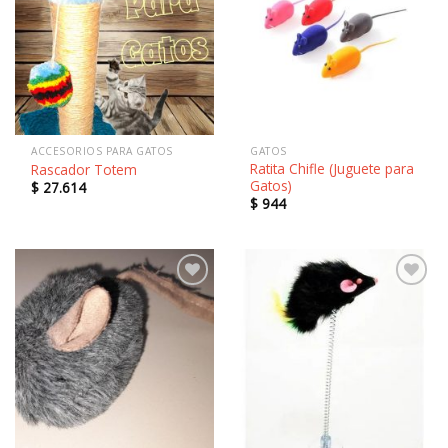
Añadir
Añadir
a la
a la
lista de
lista de
deseos
deseos
ACCESORIOS PARA GATOS
GATOS
Ratita Chifle (Juguete para
Rascador Totem
Gatos)
$
27.614
$
944
Añadir
Añadir
a la
a la
lista de
lista de
deseos
deseos