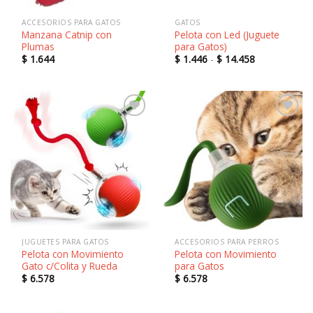
ACCESORIOS PARA GATOS
GATOS
Manzana Catnip con
Pelota con Led (Juguete
Plumas
para Gatos)
Rango
$
1.644
$
1.446
-
$
14.458
de
precios:
desde
$ 1.446
hasta
$ 14.458
Añadir
Añadir
a la
a la
lista de
lista de
deseos
deseos
JUGUETES PARA GATOS
ACCESORIOS PARA PERROS
Pelota con Movimiento
Pelota con Movimiento
Gato c/Colita y Rueda
para Gatos
$
6.578
$
6.578