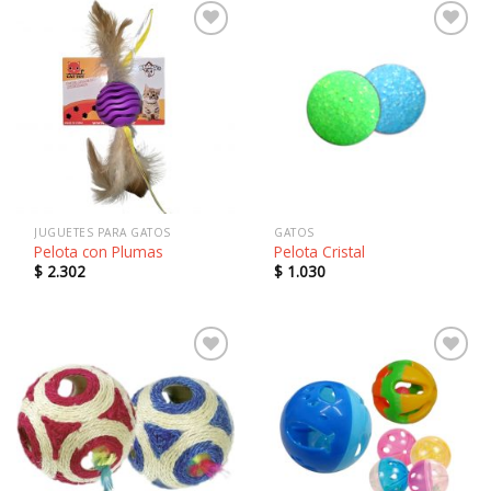
Añadir
Añadir
a la
a la
lista de
lista de
deseos
deseos
JUGUETES PARA GATOS
GATOS
Pelota con Plumas
Pelota Cristal
$
2.302
$
1.030
Añadir
Añadir
a la
a la
lista de
lista de
deseos
deseos