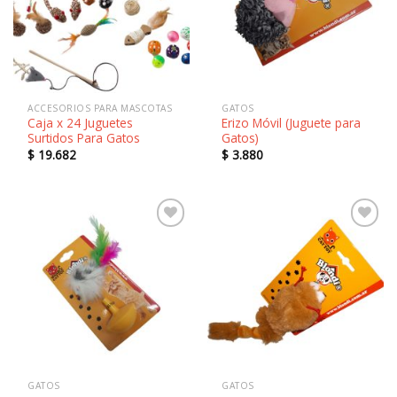
a la
a la
lista de
lista de
deseos
deseos
ACCESORIOS PARA MASCOTAS
GATOS
Caja x 24 Juguetes
Erizo Móvil (Juguete para
Surtidos Para Gatos
Gatos)
$
19.682
$
3.880
Añadir
Añadir
a la
a la
lista de
lista de
deseos
deseos
GATOS
GATOS