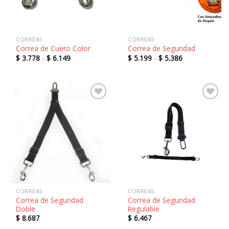
CORREAS
CORREAS
Correa de Cuero Color
Correa de Seguridad
Rango
Rango
$
3.778
-
$
6.149
$
5.199
-
$
5.386
de
de
precios:
precios:
desde
desde
$ 3.778
$ 5.199
hasta
hasta
$ 6.149
$ 5.386
Añadir
Añadir
a la
a la
lista de
lista de
deseos
deseos
CORREAS
CORREAS
Correa de Seguridad
Correa de Seguridad
Doble
Regulable
$
8.687
$
6.467