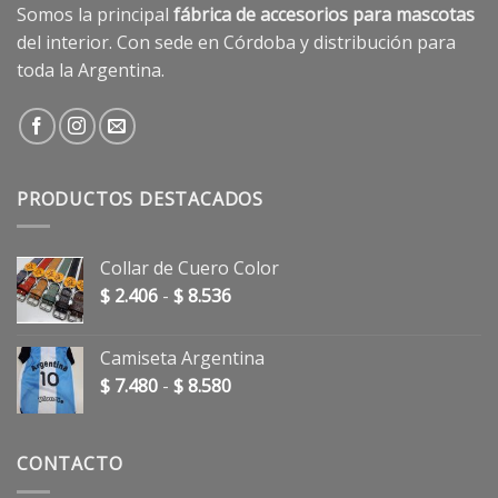
Somos la principal
fábrica de accesorios para mascotas
del interior. Con sede en Córdoba y distribución para
toda la Argentina.
PRODUCTOS DESTACADOS
Collar de Cuero Color
Rango
$
2.406
-
$
8.536
de
precios:
Camiseta Argentina
desde
Rango
$
7.480
-
$
8.580
$ 2.406
de
hasta
precios:
$ 8.536
desde
CONTACTO
$ 7.480