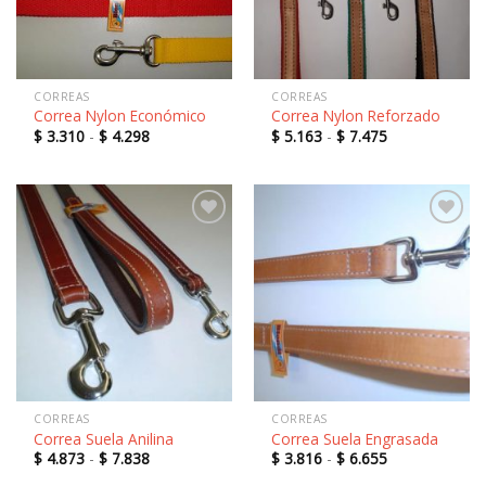
deseos
deseos
CORREAS
CORREAS
Correa Nylon Económico
Correa Nylon Reforzado
Rango
Rango
$
3.310
-
$
4.298
$
5.163
-
$
7.475
de
de
precios:
precios:
desde
desde
$ 3.310
$ 5.163
hasta
hasta
$ 4.298
$ 7.475
Añadir
Añadir
a la
a la
lista de
lista de
deseos
deseos
CORREAS
CORREAS
Correa Suela Anilina
Correa Suela Engrasada
Rango
Rango
$
4.873
-
$
7.838
$
3.816
-
$
6.655
de
de
precios:
precios: