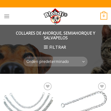
Skip
to
content
0
COLLARES DE AHORQUE, SEMIAHORQUE Y
SALVAPELOS
FILTRAR
Añadir
Añadir
a la
a la
lista de
lista de