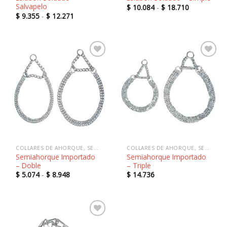
Salvapelo
Rango
$
10.084
-
$
18.710
de
Rango
$
9.355
-
$
12.271
precios:
de
desde
precios:
$ 10.084
desde
hasta
$ 9.355
$ 18.710
hasta
$ 12.271
Añadir
Añadir
a la
a la
lista de
lista de
deseos
deseos
COLLARES DE AHORQUE, SEMIAHORQUE Y SALVAPELOS
COLLARES DE AHORQUE, SEMIAHORQUE Y SALVAPELOS
Semiahorque Importado
Semiahorque Importado
– Doble
– Triple
Rango
$
5.074
-
$
8.948
$
14.736
de
precios:
desde
$ 5.074
hasta
$ 8.948