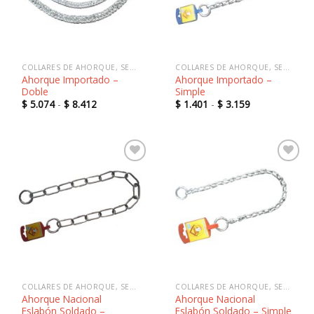
deseos
deseos
COLLARES DE AHORQUE, SEMIAHORQUE Y SALVAPELOS
COLLARES DE AHORQUE, SEMIAHORQUE Y SALVAPELOS
Ahorque Importado –
Ahorque Importado –
Doble
Simple
Rango
Rango
$
5.074
-
$
8.412
$
1.401
-
$
3.159
de
de
precios:
precios:
desde
desde
$ 5.074
$ 1.401
hasta
hasta
$ 8.412
$ 3.159
Añadir
Añadir
a la
a la
lista de
lista de
deseos
deseos
COLLARES DE AHORQUE, SEMIAHORQUE Y SALVAPELOS
COLLARES DE AHORQUE, SEMIAHORQUE Y SALVAPELOS
Ahorque Nacional
Ahorque Nacional
Eslabón Soldado –
Eslabón Soldado – Simple