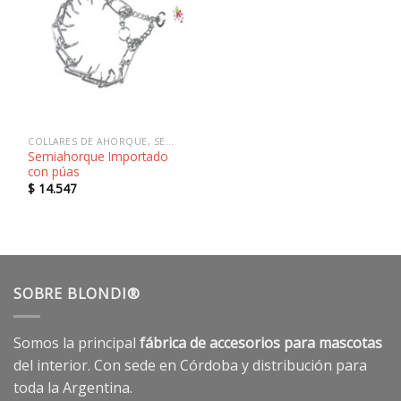
Añadir
a la
lista de
deseos
COLLARES DE AHORQUE, SEMIAHORQUE Y SALVAPELOS
Semiahorque Importado
con púas
$
14.547
SOBRE BLONDI®
Somos la principal
fábrica de accesorios para mascotas
del interior. Con sede en Córdoba y distribución para
toda la Argentina.