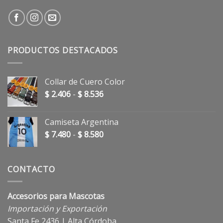
PRODUCTOS DESTACADOS
Collar de Cuero Color
Rango
$
2.406
-
$
8.536
de
precios:
Camiseta Argentina
desde
Rango
$
7.480
-
$
8.580
$ 2.406
de
hasta
precios:
$ 8.536
desde
CONTACTO
$ 7.480
hasta
Accesorios para Mascotas
$ 8.580
Importación y Exportación
Santa Fe 2436 | Alta Córdoba