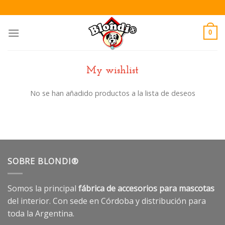
Skip
to
content
0
My wishlist
No se han añadido productos a la lista de deseos
SOBRE BLONDI®
Somos la principal
fábrica de accesorios para mascotas
del interior. Con sede en Córdoba y distribución para
toda la Argentina.