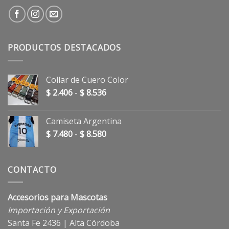
PRODUCTOS DESTACADOS
Collar de Cuero Color
Rango
$
2.406
-
$
8.536
de
precios:
Camiseta Argentina
desde
Rango
$
7.480
-
$
8.580
$ 2.406
de
hasta
precios:
$ 8.536
desde
CONTACTO
$ 7.480
hasta
Accesorios para Mascotas
$ 8.580
Importación y Exportación
Santa Fe 2436 | Alta Córdoba