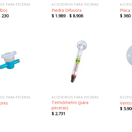
OS PARA PECERAS
ACCESORIOS PARA PECERAS
ACCES
lbo)
Piedra Difusora
Placa 
Rango
Rango
$
230
$
1.989
-
$
8.906
$
360
de
de
precios:
precios:
desde
desde
$ 200
$ 1.989
hasta
hasta
$ 230
$ 8.906
Añadir
Añadir
a la
a la
lista de
lista de
deseos
deseos
OS PARA PECERAS
ACCESORIOS PARA PECERAS
ACCES
Termómetro (para
ores
Vento
peceras)
$
5.90
$
2.731