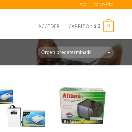
FAQ
CONTACTO
ACCEDER
CARRITO /
$
0
0
Añadir
Añadir
a la
a la
lista de
lista de
deseos
deseos