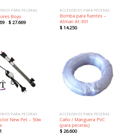
ORIOS PARA PECERAS
ACCESORIOS PARA PECERAS
Bomba para fuentes –
dores Boyu
Atman At-301
Rango
69
-
$
27.669
de
$
14.250
precios:
desde
$ 12.469
hasta
$ 27.669
Añadir
Añadir
a la
a la
lista de
lista de
deseos
deseos
ORIOS PARA PECERAS
ACCESORIOS PARA PECERAS
actor New Pet – 50w
Caño / Manguera PVC
w
(para peceras)
1
$
26.600