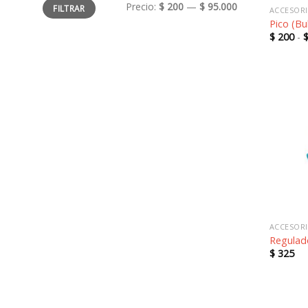
Precio
Precio
Precio:
$ 200
—
$ 95.000
FILTRAR
mínimo
máximo
ACCESORI
Pico (Bu
$
200
-
ACCESORI
Regulad
$
325