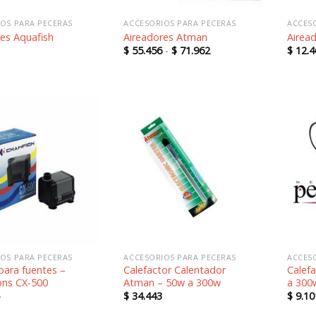
OS PARA PECERAS
ACCESORIOS PARA PECERAS
ACCES
es Aquafish
Aireadores Atman
Airea
Rango
$
55.456
-
$
71.962
$
12.4
de
precios:
desde
$ 55.456
hasta
$ 71.962
Añadir
Añadir
a la
a la
lista de
lista de
deseos
deseos
OS PARA PECERAS
ACCESORIOS PARA PECERAS
ACCES
ara fuentes –
Calefactor Calentador
Calef
ns CX-500
Atman – 50w a 300w
a 300
$
34.443
$
9.10