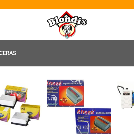
CERAS
Añadir
Añadir
a la
a la
lista de
lista de
deseos
deseos