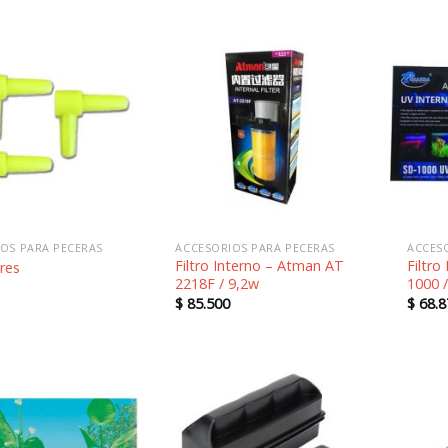
Añadir
Añadir
a la
a la
lista de
lista de
deseos
deseos
OS PARA PECERAS
ACCESORIOS PARA PECERAS
ACCES
Filtro Interno – Atman AT
Filtro
res
2218F / 9,2w
1000 
$
85.500
$
68.8
Añadir
Añadir