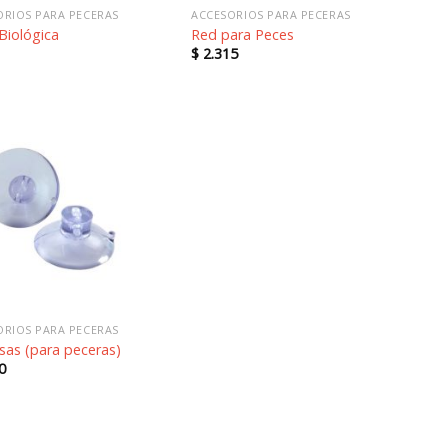
ORIOS PARA PECERAS
ACCESORIOS PARA PECERAS
Biológica
Red para Peces
$
2.315
Añadir
a la
lista de
deseos
ORIOS PARA PECERAS
sas (para peceras)
0