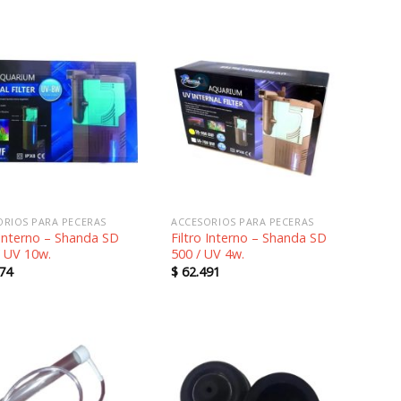
Añadir
Añadir
a la
a la
lista de
lista de
deseos
deseos
ORIOS PARA PECERAS
ACCESORIOS PARA PECERAS
 Interno – Shanda SD
Filtro Interno – Shanda SD
/ UV 10w.
500 / UV 4w.
74
$
62.491
Añadir
Añadir