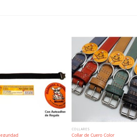
Añadir
a la
lista de
deseos
COLLARES
Seguridad
Collar de Cuero Color