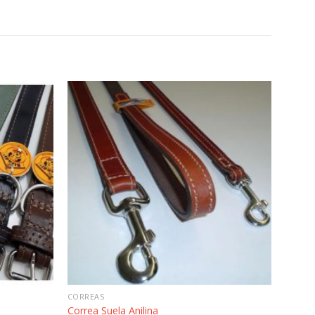
Añadir
Añadir
a la
a la
lista de
lista de
deseos
deseos
CORREAS
Correa Suela Anilina