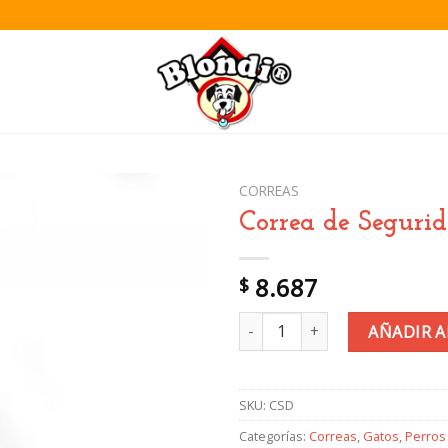
CORREAS
Correa de Seguri
Añadir
8.687
$
a la
lista de
Correa de Seguridad Doble can
deseos
AÑADIR A
SKU:
CSD
Categorías:
Correas
,
Gatos
,
Perros