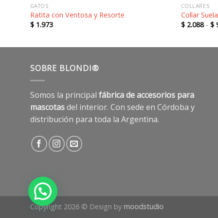
GATOS
COLLARES
Ratita con Ventosa y Resorte
Collar Suel
$
1.973
$
2.088
-
$
9
SOBRE BLONDI®
Somos la principal
fábrica de accesorios para
mascotas
del interior. Con sede en Córdoba y
distribución para toda la Argentina.
Copyright 2026 © Design by
moodstudio