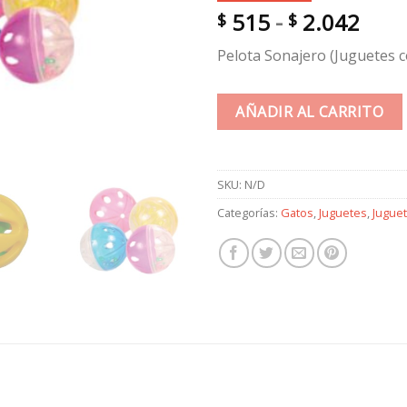
Ran
515
-
2.042
$
$
de
Pelota Sonajero (Juguetes 
prec
desd
$ 51
AÑADIR AL CARRITO
hast
$ 2.
SKU:
N/D
Categorías:
Gatos
,
Juguetes
,
Jugue