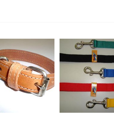
Añadir
a la
lista de
deseos