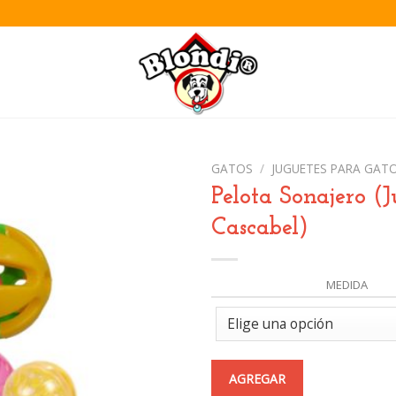
GATOS
/
JUGUETES PARA GAT
Pelota Sonajero (
Cascabel)
Añadir
a la
lista de
MEDIDA
deseos
AGREGAR