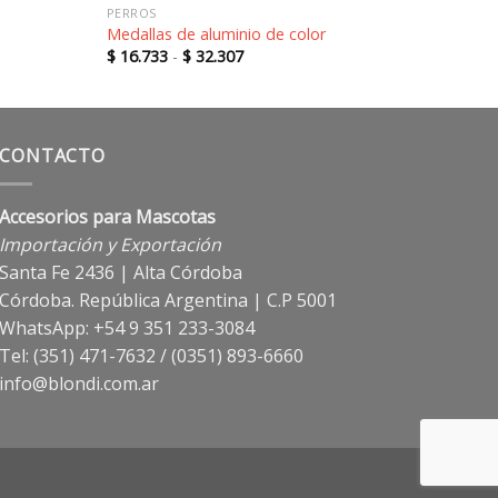
PERROS
Medallas de aluminio de color
Rango
$
16.733
-
$
32.307
de
precios:
desde
$ 16.733
hasta
$ 32.307
CONTACTO
Accesorios para Mascotas
Importación y Exportación
Santa Fe 2436 | Alta Córdoba
Córdoba. República Argentina | C.P 5001
WhatsApp: +54 9 351 233-3084
Tel: (351) 471-7632 / (0351) 893-6660
info@blondi.com.ar