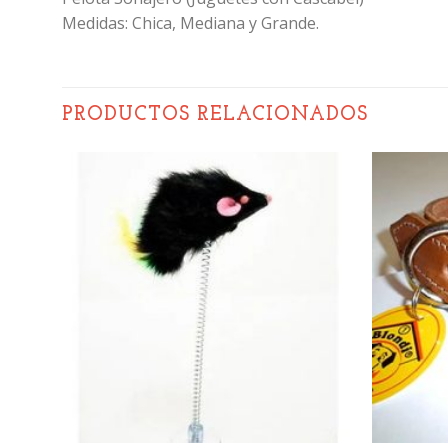
Medidas: Chica, Mediana y Grande.
PRODUCTOS RELACIONADOS
ñadir
Añadir
a la
a la
sta de
lista de
seos
deseos