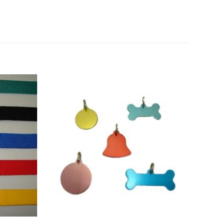
Añadir
Añadir
a la
a la
lista de
lista de
deseos
deseos