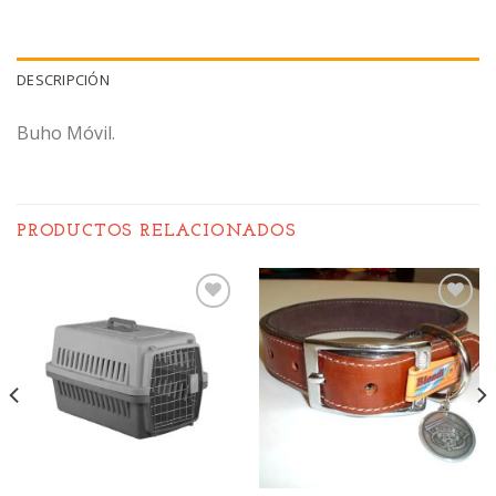
DESCRIPCIÓN
Buho Móvil.
PRODUCTOS RELACIONADOS
Añadir
Añadir
a la
a la
lista de
lista de
deseos
deseos