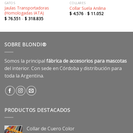
GATOS
COLLARES
Jaulas Transportadoras
Collar Suela Anilina
(Homologadas IATA)
Rango
$
4.576
-
$
11.052
de
Rango
$
76.551
-
$
318.835
precios:
de
desde
precios:
$ 4.576
desde
hasta
$ 76.551
$ 11.052
hasta
$ 318.835
SOBRE BLONDI®
Somos la principal
fábrica de accesorios para mascotas
del interior. Con sede en Córdoba y distribución para
toda la Argentina.
PRODUCTOS DESTACADOS
Collar de Cuero Color