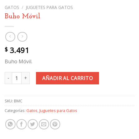
GATOS
/
JUGUETES PARA GATOS
Buho Móvil
3.491
$
Buho Móvil.
Buho Móvil cantidad
AÑADIR AL CARRITO
SKU:
BMC
Categorías:
Gatos
,
Juguetes para Gatos