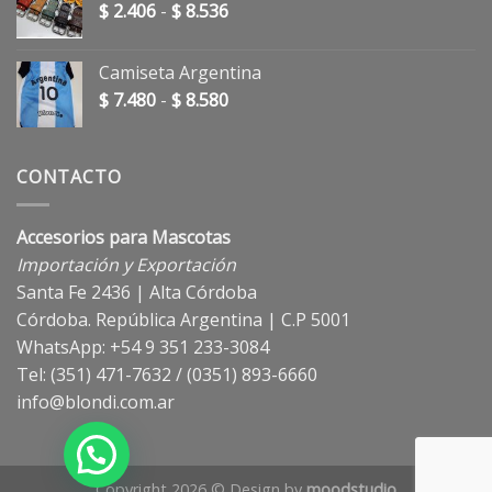
Rango
$
2.406
-
$
8.536
de
precios:
Camiseta Argentina
desde
Rango
$
7.480
-
$
8.580
$ 2.406
de
hasta
precios:
$ 8.536
desde
CONTACTO
$ 7.480
hasta
Accesorios para Mascotas
$ 8.580
Importación y Exportación
Santa Fe 2436 | Alta Córdoba
Córdoba. República Argentina | C.P 5001
WhatsApp: +54 9 351 233-3084
Tel: (351) 471-7632 / (0351) 893-6660
info@blondi.com.ar
Copyright 2026 © Design by
moodstudio