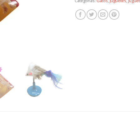
Categorías:
Gatos
,
Juguetes
,
Jugue