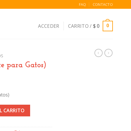
FAQ
CONTACTO
ACCEDER
CARRITO /
$
0
0
OS
te para Gatos)
atos)
) cantidad
L CARRITO