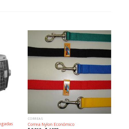
Añadir
Añadir
a la
a la
lista de
lista de
deseos
deseos
CORREAS
logadas
Correa Nylon Económico