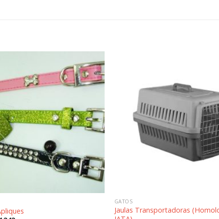
Añadir
a la
lista de
deseos
GATOS
Jaulas Transportadoras (Homo
Apliques
IATA)