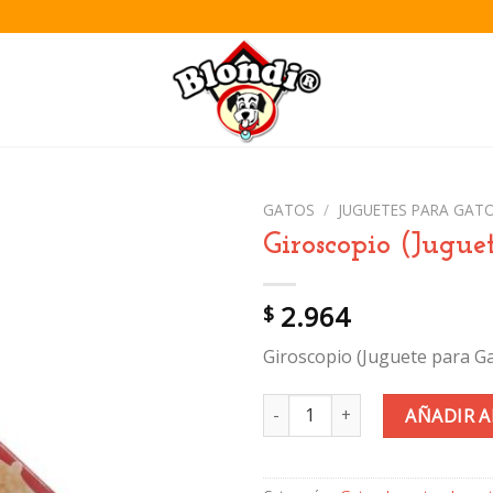
GATOS
/
JUGUETES PARA GAT
Giroscopio (Jugue
Añadir
2.964
$
a la
lista de
Giroscopio (Juguete para G
deseos
Giroscopio (Juguete para Gatos
AÑADIR A