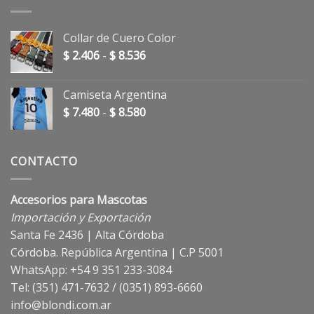
Collar de Cuero Color
Rango
$
2.406
-
$
8.536
de
precios:
Camiseta Argentina
desde
Rango
$
7.480
-
$
8.580
$ 2.406
de
hasta
precios:
$ 8.536
desde
CONTACTO
$ 7.480
hasta
Accesorios para Mascotas
$ 8.580
Importación y Exportación
Santa Fe 2436 | Alta Córdoba
Córdoba. República Argentina | C.P 5001
WhatsApp: +54 9 351 233-3084
Tel: (351) 471-7632 / (0351) 893-6660
info@blondi.com.ar