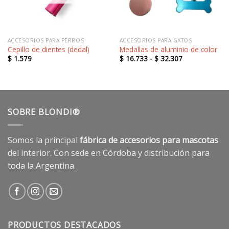
ACCESORIOS PARA PERROS
ACCESORIOS PARA GATOS
Cepillo de dientes (dedal)
Medallas de aluminio de color
Rango
$
1.579
$
16.733
-
$
32.307
de
precios:
desde
$ 16.733
hasta
$ 32.307
SOBRE BLONDI®
Somos la principal
fábrica de accesorios para mascotas
del interior. Con sede en Córdoba y distribución para
toda la Argentina.
PRODUCTOS DESTACADOS