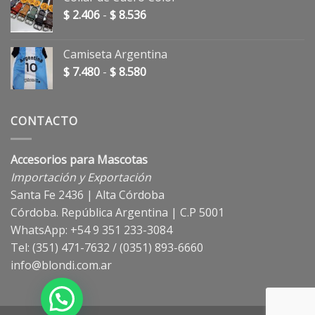
Rango
$
2.406
-
$
8.536
de
precios:
Camiseta Argentina
desde
Rango
$
7.480
-
$
8.580
$ 2.406
de
hasta
precios:
$ 8.536
desde
CONTACTO
$ 7.480
hasta
Accesorios para Mascotas
$ 8.580
Importación y Exportación
Santa Fe 2436 | Alta Córdoba
Córdoba. República Argentina | C.P 5001
WhatsApp: +54 9 351 233-3084
Tel: (351) 471-7632 / (0351) 893-6660
info@blondi.com.ar