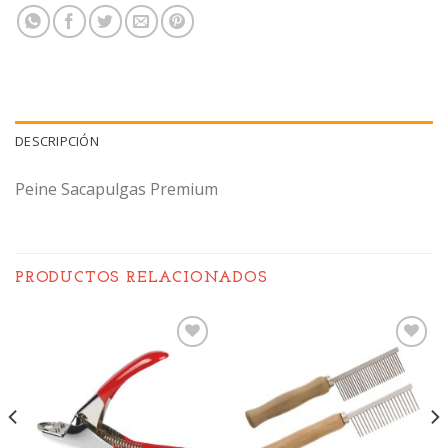
DESCRIPCIÓN
Peine Sacapulgas Premium
PRODUCTOS RELACIONADOS
Añadir
Añadir
a la
a la
lista de
lista de
deseos
deseos