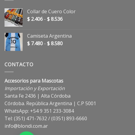
Collar de Cuero Color
Rango
$
2.406
-
$
8.536
de
precios:
Camiseta Argentina
desde
Rango
$
7.480
-
$
8.580
$ 2.406
de
hasta
precios:
$ 8.536
desde
CONTACTO
$ 7.480
hasta
Accesorios para Mascotas
$ 8.580
Importación y Exportación
Santa Fe 2436 | Alta Córdoba
Córdoba. República Argentina | C.P 5001
WhatsApp: +54 9 351 233-3084
Tel: (351) 471-7632 / (0351) 893-6660
info@blondi.com.ar