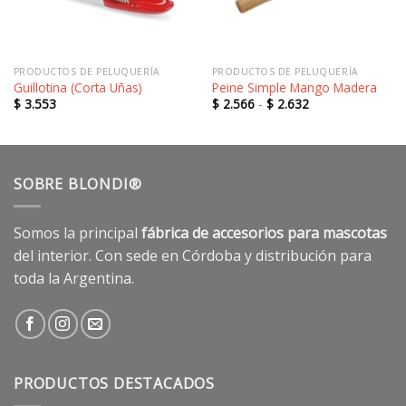
PRODUCTOS DE PELUQUERÍA
PRODUCTOS DE PELUQUERÍA
Guillotina (Corta Uñas)
Peine Simple Mango Madera
Rango
$
3.553
$
2.566
-
$
2.632
de
precios:
desde
$ 2.566
hasta
$ 2.632
SOBRE BLONDI®
Somos la principal
fábrica de accesorios para mascotas
del interior. Con sede en Córdoba y distribución para
toda la Argentina.
PRODUCTOS DESTACADOS