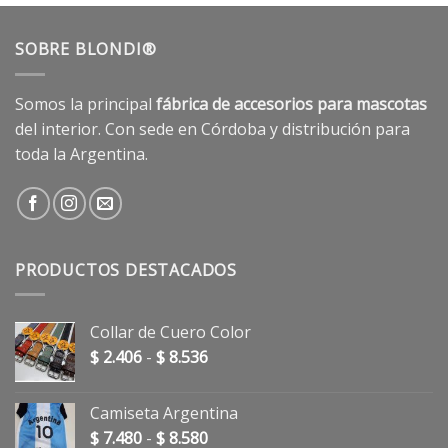
hasta
$ 1.815
SOBRE BLONDI®
Somos la principal
fábrica de accesorios para mascotas
del interior. Con sede en Córdoba y distribución para
toda la Argentina.
PRODUCTOS DESTACADOS
Collar de Cuero Color
Rango
$
2.406
-
$
8.536
de
precios:
Camiseta Argentina
desde
Rango
$
7.480
-
$
8.580
$ 2.406