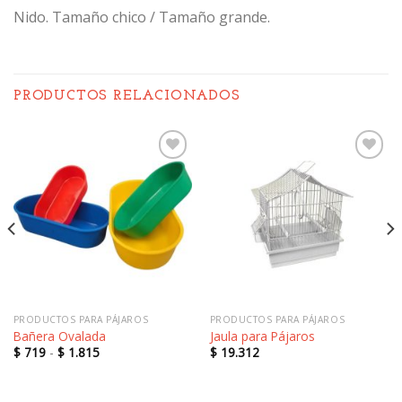
Nido. Tamaño chico / Tamaño grande.
PRODUCTOS RELACIONADOS
Añadir
Añadir
a la
a la
lista de
lista de
deseos
deseos
PRODUCTOS PARA PÁJAROS
PRODUCTOS PARA PÁJAROS
Bañera Ovalada
Jaula para Pájaros
Rango
$
719
-
$
1.815
$
19.312
de
precios:
desde
$ 719