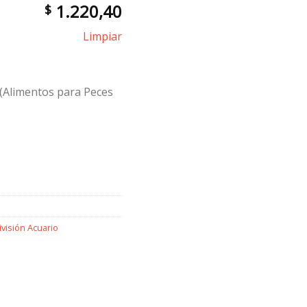
1.220,40
$
Limpiar
ango
e
(Alimentos para Peces
recios:
esde
 1.220
asta
 85.363
ivisión Acuario