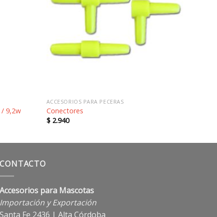
a la
a la
lista de
lista de
deseos
deseos
ACCESORIOS PARA PECERAS
 / 9,2w
Conectores
$
2.940
CONTACTO
Accesorios para Mascotas
Importación y Exportación
Santa Fe 2436 | Alta Córdoba