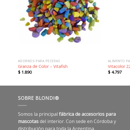
a la
a la
sta de
lista de
seos
deseos
ADORNOS PARA PECERAS
ALIMENTO PA
Granza de Color – Vitafish
Vitacolor 2
$
1.890
$
4.797
SOBRE BLONDI®
Somos la principal
fábrica de accesorios para
mascotas
del interior. Con sede en Córdoba y
distribución para toda la Argentina.