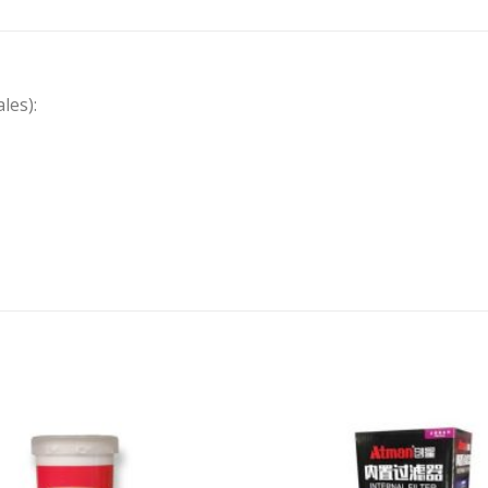
les):
Añadir