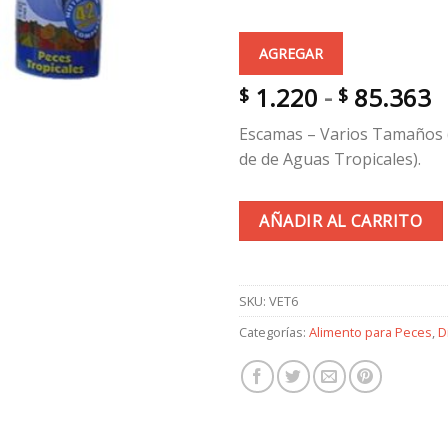
AGREGAR
R
1.220
-
85.363
$
$
d
Escamas – Varios Tamaños 
p
de de Aguas Tropicales).
d
$
h
AÑADIR AL CARRITO
$
SKU:
VET6
Categorías:
Alimento para Peces
,
D